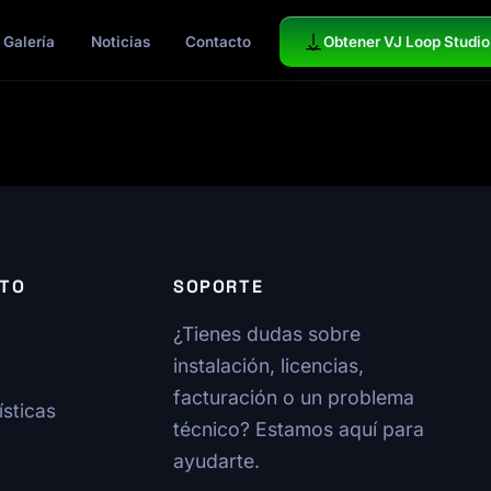
Obtener VJ Loop Studio
Galería
Noticias
Contacto
TO
SOPORTE
¿Tienes dudas sobre
instalación, licencias,
facturación o un problema
ísticas
técnico? Estamos aquí para
ayudarte.